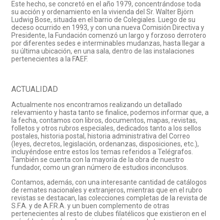
Este hecho, se concretó en el año 1979, concentrándose toda
su acción y ordenamiento en la vivienda del Sr. Walter Björn
Ludwig Bose, situada en el barrio de Colegiales. Luego de su
deceso ocurrido en 1993, y con una nueva Comisión Directiva y
Presidente, la Fundación comenzó un largo y forzoso derrotero
por diferentes sedes e interminables mudanzas, hasta llegar a
su última ubicación, en una sala, dentro de las instalaciones
pertenecientes a la FAEF.
ACTUALIDAD
Actualmente nos encontramos realizando un detallado
relevamiento y hasta tanto se finalice, podemos informar que, a
la fecha, contamos con libros, documentos, mapas, revistas,
folletos y otros rubros especiales, dedicados tanto a los sellos
postales, historia postal, historia administrativa del Correo
(leyes, decretos, legislación, ordenanzas, disposiciones, etc.),
incluyéndose entre estos los temas referidos a Telégrafos.
También se cuenta con la mayoría de la obra de nuestro
fundador, como un gran número de estudios inconclusos.
Contamos, además, con una interesante cantidad de catálogos
de remates nacionales y extranjeros, mientras que en el rubro
revistas se destacan, las colecciones completas de la revista de
S.F.A. y de A.F.R.A. y un buen complemento de otras
pertenecientes al resto de clubes filatélicos que existieron en el